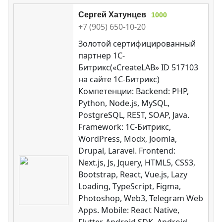
Сергей Хатунцев
1000
+7 (905) 650-10-20
Золотой сертифицированный
партнер 1С-
Битрикс(«CreateLAB» ID 517103
на сайте 1С-Битрикс)
Компетенции: Backend: PHP,
Python, Node.js, MySQL,
PostgreSQL, REST, SOAP, Java.
Framework: 1C-Битрикс,
WordPress, Modx, Joomla,
Drupal, Laravel. Frontend:
Next.js, Js, Jquery, HTML5, CSS3,
Bootstrap, React, Vue.js, Lazy
Loading, TypeScript, Figma,
Photoshop, Web3, Telegram Web
Apps. Mobile: React Native,
Flutter, Android SDK, Android